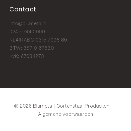
Contact
info@blumeta.nl
024 - 744 0009
NL41RABO 0315 7998 89
BTW: 857101675B01
KvK: 67634273
© 2026 Blumeta | Cortenstaal Producten
|
Algemene voorwaarden