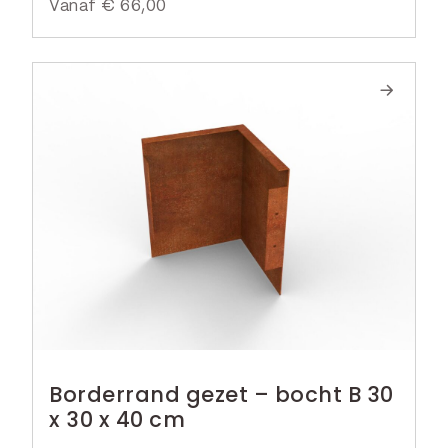
Vanaf
€
66,00
Borderrand gezet – bocht B 30
x 30 x 40 cm