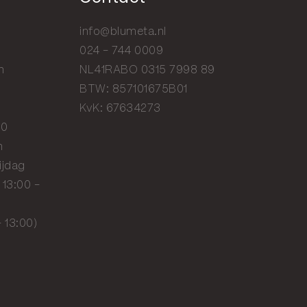
info@blumeta.nl
024 - 744 0009
n
NL41RABO 0315 7998 89
BTW: 857101675B01
KvK: 67634273
20
n
ijdag
 13:00 -
- 13:00)