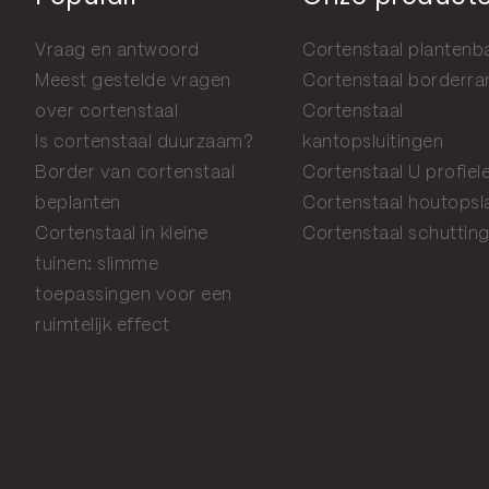
Vraag en antwoord
Cortenstaal plantenb
Meest gestelde vragen
Cortenstaal borderr
over cortenstaal
Cortenstaal
Is cortenstaal duurzaam?
kantopsluitingen
Border van cortenstaal
Cortenstaal U profiel
beplanten
Cortenstaal houtopsl
Cortenstaal in kleine
Cortenstaal schuttin
tuinen: slimme
toepassingen voor een
ruimtelijk effect