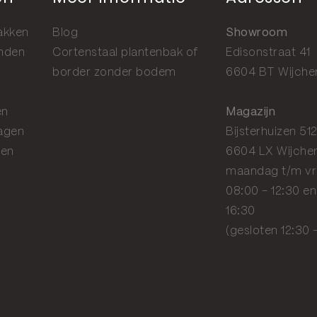
akken
Blog
Showroom
anden
Cortenstaal plantenbak of
Edisonstraat 41
border zonder bodem
6604 BT Wijche
en
Magazijn
agen
Bijsterhuizen 51
gen
6604 LX Wijche
maandag t/m vr
08:00 - 12:30 en
16:30
(gesloten 12:30 