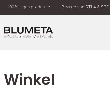
100% eigen productie
Bekend van RTL4 & SBS
Winkel