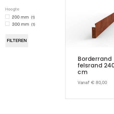
Hoogte
200 mm
(1)
300 mm
(1)
FILTEREN
Borderrand
felsrand 240
cm
Vanaf
€
80,00