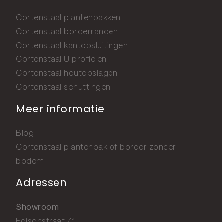
Cortenstaal plantenbakken
Cortenstaal borderranden
Cortenstaal kantopsluitingen
Cortenstaal U profielen
Cortenstaal houtopslagen
Cortenstaal schuttingen
Meer informatie
Blog
Cortenstaal plantenbak of border zonder
bodem
Adressen
Showroom
Edisonstraat 41