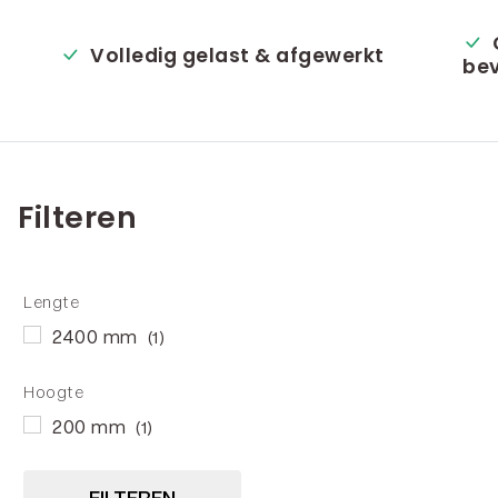
Volledig gelast & afgewerkt
bev
Filteren
Lengte
2400 mm
(1)
Hoogte
200 mm
(1)