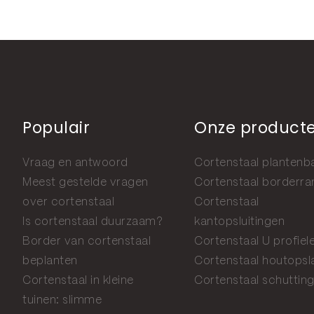
Populair
Onze product
Vraag en antwoord
Cortenstaal plantenb
Meest gestelde vragen
Cortenstaal borderr
over cortenstaal
Cortenstaal
Is cortenstaal duurzaam?
kantopsluitingen
Border van cortenstaal
Cortenstaal U profiel
beplanten
Cortenstaal houtopsl
Cortenstaal in kleine
Cortenstaal schuttin
tuinen: slimme