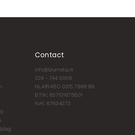
Contact
info@blumeta.nl
024 - 744 0009
n
NL41RABO 0315 7998 89
BTW: 857101675B01
KvK: 67634273
20
n
ijdag