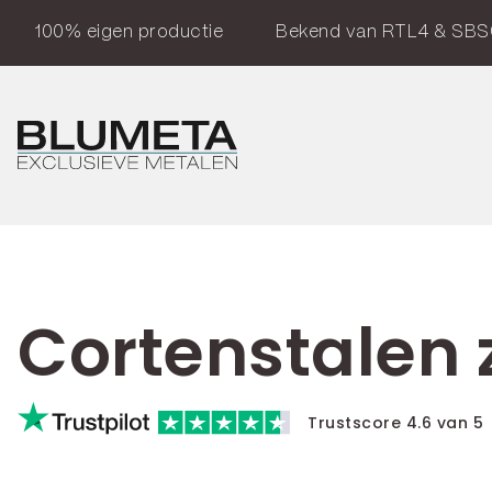
100% eigen productie
Bekend van RTL4 & SBS
Cortenstalen 
Trustscore 4.6 van 5