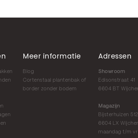
en
Meer informatie
Adressen
akken
Blog
Showroom
anden
Cortenstaal plantenbak of
Edisonstraat 41
border zonder bodem
6604 BT Wijche
en
Magazijn
agen
Bijsterhuizen 51
gen
6604 LX Wijche
maandag t/m vr